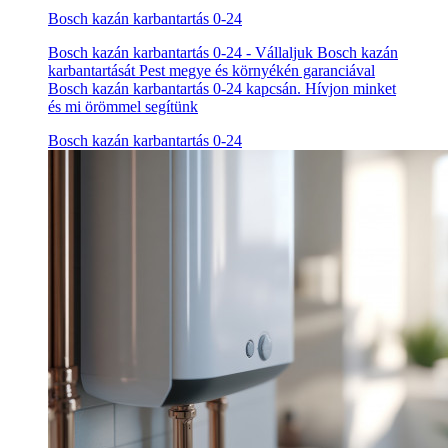
Bosch kazán karbantartás 0-24
Bosch kazán karbantartás 0-24 - Vállaljuk Bosch kazán
karbantartását Pest megye és környékén garanciával
Bosch kazán karbantartás 0-24 kapcsán. Hívjon minket
és mi örömmel segítünk
Bosch kazán karbantartás 0-24