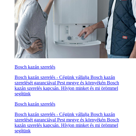
Bosch kazán szerelés
Bosch kazán szerelés - Cégünk vállalja Bosch kazán
szerelését garanciával Pest megye és környékén Bosch
kazán szerelés kapcsán. Hívjon minket és mi örömmel
segítünk
Bosch kazán szerelés
Bosch kazán szerelés - Cégünk vállalja Bosch kazán
szerelését garanciával Pest megye és környékén Bosch
kazán szerelés kapcsán. Hívjon minket és mi örömmel
segítünk