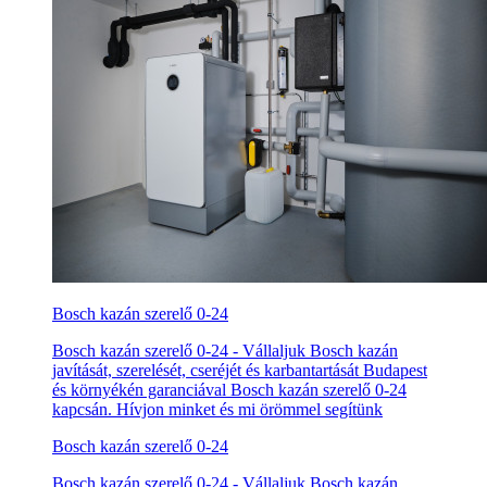
Bosch kazán szerelő 0-24
Bosch kazán szerelő 0-24 - Vállaljuk Bosch kazán
javítását, szerelését, cseréjét és karbantartását Budapest
és környékén garanciával Bosch kazán szerelő 0-24
kapcsán. Hívjon minket és mi örömmel segítünk
Bosch kazán szerelő 0-24
Bosch kazán szerelő 0-24 - Vállaljuk Bosch kazán