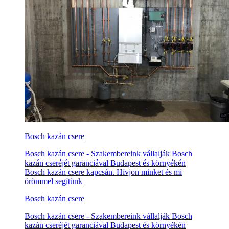
Bosch kazán csere
Bosch kazán csere - Szakembereink vállalják Bosch
kazán cseréjét garanciával Budapest és környékén
Bosch kazán csere kapcsán. Hívjon minket és mi
örömmel segítünk
Bosch kazán csere
Bosch kazán csere - Szakembereink vállalják Bosch
kazán cseréjét garanciával Budapest és környékén