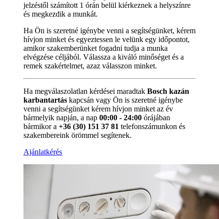
jelzéstől számított 1 órán belül kiérkeznek a helyszínre
és megkezdik a munkát.
Ha Ön is szeretné igénybe venni a segítségünket, kérem
hívjon minket és egyeztessen le velünk egy időpontot,
amikor szakemberünket fogadni tudja a munka
elvégzése céljából. Válassza a kiváló minőséget és a
remek szakértelmet, azaz válasszon minket.
Ha megválaszolatlan kérdései maradtak
Bosch kazán
karbantartás
kapcsán vagy Ön is szeretné igénybe
venni a segítségünket kérem hívjon minket az év
bármelyik napján, a nap
00:00 - 24:00
órájában
bármikor a
+36 (30) 151 37 81
telefonszámunkon és
szakembereink örömmel segítenek.
Ajánlatkérés