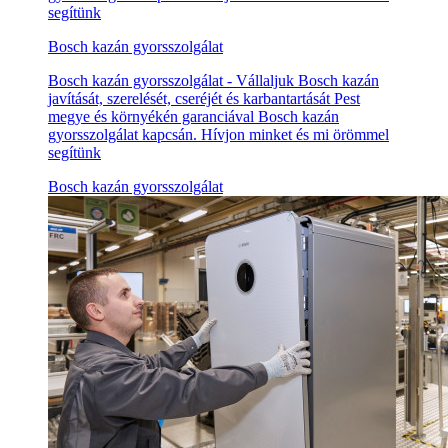
segítünk
Bosch kazán gyorsszolgálat
Bosch kazán gyorsszolgálat - Vállaljuk Bosch kazán
javítását, szerelését, cseréjét és karbantartását Pest
megye és környékén garanciával Bosch kazán
gyorsszolgálat kapcsán. Hívjon minket és mi örömmel
segítünk
Bosch kazán gyorsszolgálat