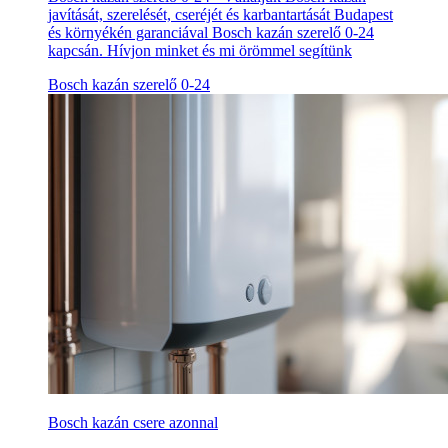
javítását, szerelését, cseréjét és karbantartását Budapest
és környékén garanciával Bosch kazán szerelő 0-24
kapcsán. Hívjon minket és mi örömmel segítünk
Bosch kazán szerelő 0-24
Bosch kazán csere azonnal