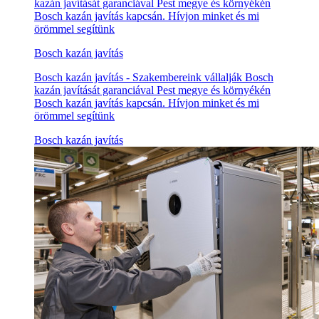
kazán javítását garanciával Pest megye és környékén
Bosch kazán javítás kapcsán. Hívjon minket és mi
örömmel segítünk
Bosch kazán javítás
Bosch kazán javítás - Szakembereink vállalják Bosch
kazán javítását garanciával Pest megye és környékén
Bosch kazán javítás kapcsán. Hívjon minket és mi
örömmel segítünk
Bosch kazán javítás