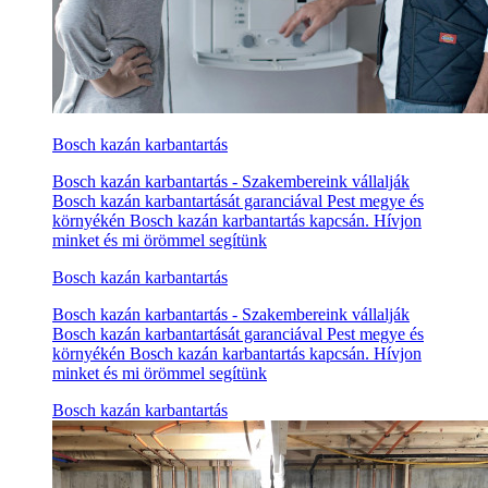
Bosch kazán karbantartás
Bosch kazán karbantartás - Szakembereink vállalják
Bosch kazán karbantartását garanciával Pest megye és
környékén Bosch kazán karbantartás kapcsán. Hívjon
minket és mi örömmel segítünk
Bosch kazán karbantartás
Bosch kazán karbantartás - Szakembereink vállalják
Bosch kazán karbantartását garanciával Pest megye és
környékén Bosch kazán karbantartás kapcsán. Hívjon
minket és mi örömmel segítünk
Bosch kazán karbantartás