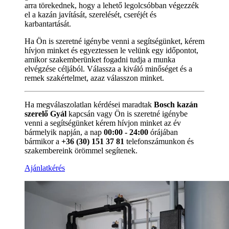
arra törekednek, hogy a lehető legolcsóbban végezzék
el a kazán javítását, szerelését, cseréjét és
karbantartását.
Ha Ön is szeretné igénybe venni a segítségünket, kérem
hívjon minket és egyeztessen le velünk egy időpontot,
amikor szakemberünket fogadni tudja a munka
elvégzése céljából. Válassza a kiváló minőséget és a
remek szakértelmet, azaz válasszon minket.
Ha megválaszolatlan kérdései maradtak
Bosch kazán
szerelő Gyál
kapcsán vagy Ön is szeretné igénybe
venni a segítségünket kérem hívjon minket az év
bármelyik napján, a nap
00:00 - 24:00
órájában
bármikor a
+36 (30) 151 37 81
telefonszámunkon és
szakembereink örömmel segítenek.
Ajánlatkérés