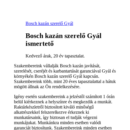
Bosch kazán szerelő Gyál
Bosch kazán szerelő Gyál
ismertető
Kedvező árak, 20 év tapasztalat.
Szakembereink vállalják Bosch kazán javítását,
szerelését, cseréjét és karbantartását garanciával Gyál és
környékén Bosch kazán szerelő Gyál kapcsán.
Szakembereink több, mint 20 éves tapasztalattal a hátuk
mögött állnak az Ön rendelkezésére.
Igény esetén szakembereink a jelzéstől számított 1 órán
belül kiérkeznek a helyszínre és megkezdik a munkát.
Raktárkészletről biztosított kiváló minőségű
alkatrészekkel felszerelkezve érkeznek ki
munkatársaink, így biztosan el tudják végezni
munkájukat. Munkánkra minden esetben valódi
garanciát biztosítunk. Szakembereink minden esetben