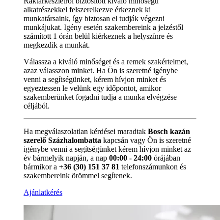
Raktárkészletről biztosított kiváló minőségű
alkatrészekkel felszerelkezve érkeznek ki
munkatársaink, így biztosan el tudják végezni
munkájukat. Igény esetén szakembereink a jelzéstől
számított 1 órán belül kiérkeznek a helyszínre és
megkezdik a munkát.
Válassza a kiváló minőséget és a remek szakértelmet,
azaz válasszon minket. Ha Ön is szeretné igénybe
venni a segítségünket, kérem hívjon minket és
egyeztessen le velünk egy időpontot, amikor
szakemberünket fogadni tudja a munka elvégzése
céljából.
Ha megválaszolatlan kérdései maradtak
Bosch kazán
szerelő Százhalombatta
kapcsán vagy Ön is szeretné
igénybe venni a segítségünket kérem hívjon minket az
év bármelyik napján, a nap
00:00 - 24:00
órájában
bármikor a
+36 (30) 151 37 81
telefonszámunkon és
szakembereink örömmel segítenek.
Ajánlatkérés