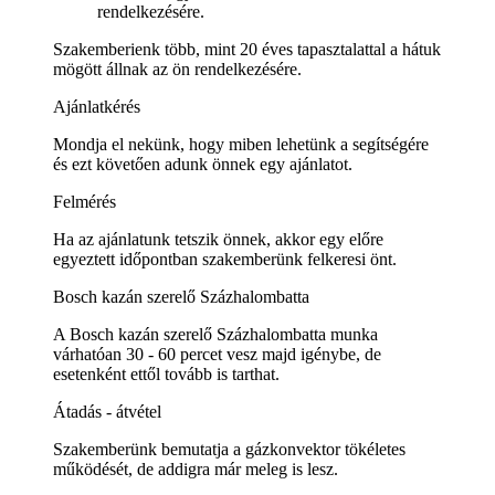
rendelkezésére.
Szakemberienk több, mint 20 éves tapasztalattal a hátuk
mögött állnak az ön rendelkezésére.
Ajánlatkérés
Mondja el nekünk, hogy miben lehetünk a segítségére
és ezt követően adunk önnek egy ajánlatot.
Felmérés
Ha az ajánlatunk tetszik önnek, akkor egy előre
egyeztett időpontban szakemberünk felkeresi önt.
Bosch kazán szerelő Százhalombatta
A Bosch kazán szerelő Százhalombatta munka
várhatóan 30 - 60 percet vesz majd igénybe, de
esetenként ettől tovább is tarthat.
Átadás - átvétel
Szakemberünk bemutatja a gázkonvektor tökéletes
működését, de addigra már meleg is lesz.