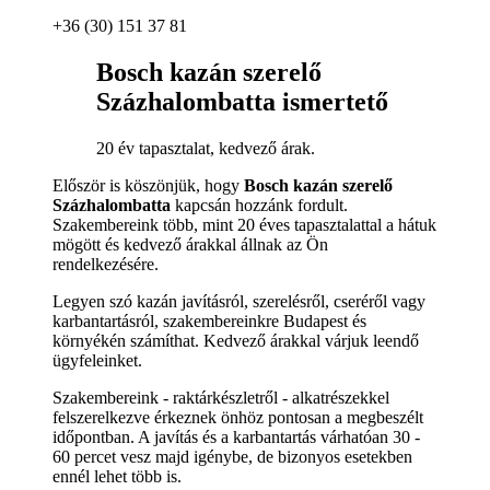
+36 (30) 151 37 81
Bosch kazán szerelő
Százhalombatta ismertető
20 év tapasztalat, kedvező árak.
Először is köszönjük, hogy
Bosch kazán szerelő
Százhalombatta
kapcsán hozzánk fordult.
Szakembereink több, mint 20 éves tapasztalattal a hátuk
mögött és kedvező árakkal állnak az Ön
rendelkezésére.
Legyen szó kazán javításról, szerelésről, cseréről vagy
karbantartásról, szakembereinkre Budapest és
környékén számíthat. Kedvező árakkal várjuk leendő
ügyfeleinket.
Szakembereink - raktárkészletről - alkatrészekkel
felszerelkezve érkeznek önhöz pontosan a megbeszélt
időpontban. A javítás és a karbantartás várhatóan 30 -
60 percet vesz majd igénybe, de bizonyos esetekben
ennél lehet több is.