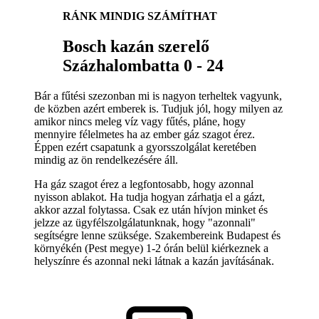
RÁNK MINDIG SZÁMÍTHAT
Bosch kazán szerelő
Százhalombatta 0 - 24
Bár a fűtési szezonban mi is nagyon terheltek vagyunk,
de közben azért emberek is. Tudjuk jól, hogy milyen az
amikor nincs meleg víz vagy fűtés, pláne, hogy
mennyire félelmetes ha az ember gáz szagot érez.
Éppen ezért csapatunk a gyorsszolgálat keretében
mindig az ön rendelkezésére áll.
Ha gáz szagot érez a legfontosabb, hogy azonnal
nyisson ablakot. Ha tudja hogyan zárhatja el a gázt,
akkor azzal folytassa. Csak ez után hívjon minket és
jelzze az ügyfélszolgálatunknak, hogy "azonnali"
segítségre lenne szüksége. Szakembereink Budapest és
környékén (Pest megye) 1-2 órán belül kiérkeznek a
helyszínre és azonnal neki látnak a kazán javításának.